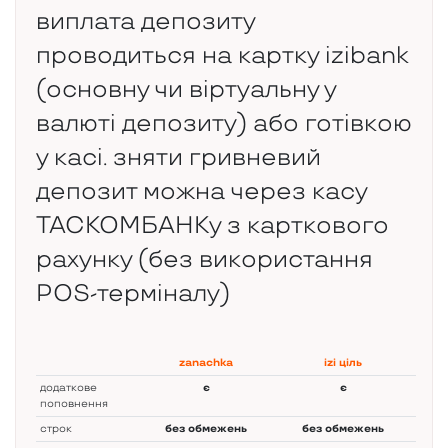
виплата депозиту
проводиться на картку izibank
(основну чи віртуальну у
валюті депозиту) або готівкою
у касі. зняти гривневий
депозит можна через касу
ТАСКОМБАНКу з карткового
рахунку (без використання
РОS-терміналу)
zanachka
izi ціль
додаткове
є
є
поповнення
строк
без обмежень
без обмежень