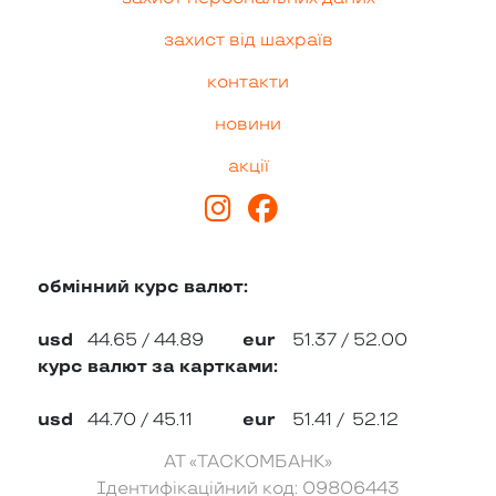
захист від шахраїв
контакти
новини
акції
обмінний курс валют:
usd
44.65
/
44.89
eur
51.37
/
52.00
курс валют за картками:
usd
44.70
/
45.11
eur
51.41
/
52.12
АТ «ТАСКОМБАНК»
Ідентифікаційний код: 09806443