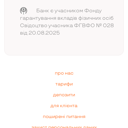
Банк є учасником Фонду
гарантування вкладів фізичних осіб
Свідоцтво учасника ФГВФО № 028
від 20.08.2025
про нас
тарифи
депозити
для клієнта
поширені питання
захист персональних даних