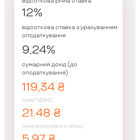
відсоткова річна ставка
12%
відсоткова ставка з урахуванням
оподаткування
9,24%
сумарний дохід (до
оподаткування)
119,34 ₴
cума ПДФО
21.48 ₴
cума військового збору
5.97 ₴