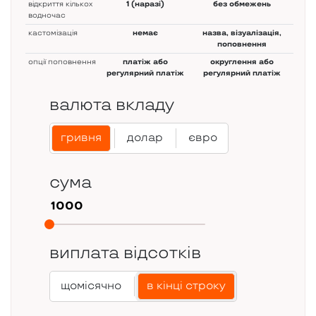
відкриття кількох
1 (наразі)
без обмежень
водночас
кастомізація
немає
назва, візуалізація,
поповнення
опції поповнення
платіж або
округлення або
регулярний платіж
регулярний платіж
валюта вкладу
гривня
долар
євро
сума
виплата відсотків
щомісячно
в кінці строку