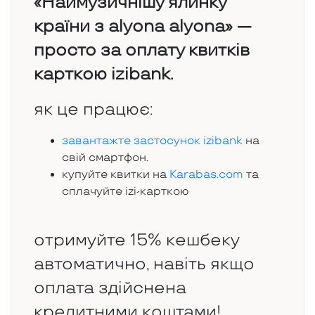
«Наймузичнішу ялинку
країни з alyona alyona» —
просто за оплату квитків
карткою izibank.
як це працює:
завантажте застосунок izibank
на
свій смартфон.
купуйте квитки на
Karabas.com
та
сплачуйте izi-карткою
отримуйте 15% кешбеку
автоматично, навіть якщо
оплата здійснена
кредитними коштами!